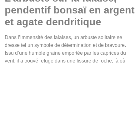
pendentif bonsaï en argent
et agate dendritique
Dans l’immensité des falaises, un arbuste solitaire se
dresse tel un symbole de détermination et de bravoure.
Issu d’une humble graine emportée par les caprices du
vent, il a trouvé refuge dans une fissure de roche, là où
seule une fine couche de terre lui offre un abri fragile.
Malgré les conditions hostiles, il s’accroche à la vie,
enfonçant ses racines profondément dans la pierre pour
puiser la force de s’élever toujours plus haut vers la
lumière. Ainsi naissent les plus beaux bonsaïs, modestes
par leur taille mais majestueux par leur résilience, leur
tronc tortueux et noueux témoignant de leur combat
silencieux pour la vie.
C’est cette épopée de persévérance et de beauté que