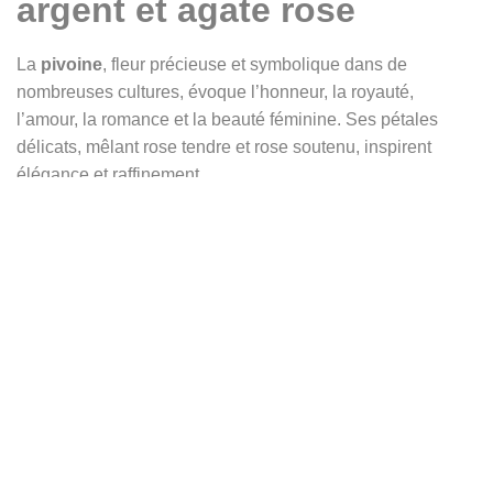
argent et agate rose
La
pivoine
, fleur précieuse et symbolique dans de
nombreuses cultures, évoque l’honneur, la royauté,
l’amour, la romance et la beauté féminine. Ses pétales
délicats, mêlant rose tendre et rose soutenu, inspirent
élégance et raffinement.
Ces boucles d’oreilles reprennent cette inspiration florale
avec un motif gravé rappelant la structure d’un mandala,
appliqué sur un disque d’argent. Le disque est embouti
pour créer un dôme léger, capturant le volume
caractéristique d’une pivoine épanouie.
Sous cette fleur, des perles d’agate rose suspendues
viennent compléter la création, reflétant les nuances
chaleureuses et douces de la pivoine. L’association de
l’argent et de l’agate apporte harmonie et équilibre,
transformant chaque mouvement en un jeu de lumière