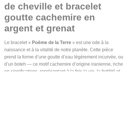
de cheville et bracelet
goutte cachemire en
argent et grenat
Le bracelet «
Poème de la Terre
» est une ode à la
naissance et à la vitalité de notre planète. Cette pièce
prend la forme d’une goutte d’eau légèrement incurvée, ou
d’un boteh — ce motif cachemire d’origine iranienne, riche
en significations, représentant à la fois la vie, la fertilité et
l’éternité. La goutte d’eau, source essentielle de toute
existence, porte en elle les promesses d’une terre fertile et
nourricière.
Au cœur de cette goutte, la terre se dessine à travers de
fines lignes et cercles gravés, symboles d’équilibre et
d’harmonie naturelle. Sur sa partie supérieure, une petite
pousse apparaît, évoquant l’éveil de la vie, la croissance et