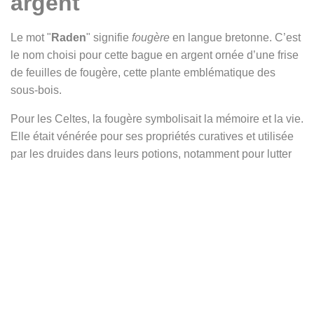
argent
Le mot "
Raden
" signifie
fougère
en langue bretonne. C’est
le nom choisi pour cette bague en argent ornée d’une frise
de feuilles de fougère, cette plante emblématique des
sous-bois.
Pour les Celtes, la fougère symbolisait la mémoire et la vie.
Elle était vénérée pour ses propriétés curatives et utilisée
par les druides dans leurs potions, notamment pour lutter
contre les rhumatismes et l’arthrose. Selon la tradition, les
Gaulois dormaient sur des lits de fougères pour bénéficier
de ses vertus thérapeutiques.
La bague "Raden" capture l’essence de cette plante
mystique à travers un design raffiné et symbolique.
Chaque feuille gravée sur cette bague en argent rappelle
non seulement la beauté de la nature, mais aussi la
profonde connexion avec les anciennes croyances