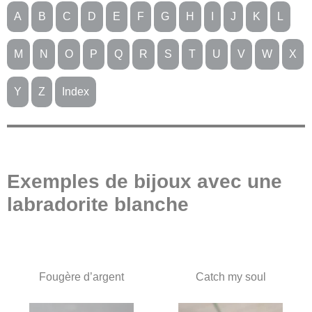
A
B
C
D
E
F
G
H
I
J
K
L
M
N
O
P
Q
R
S
T
U
V
W
X
Y
Z
Index
Exemples de bijoux avec une
labradorite blanche
Fougère d’argent
Catch my soul