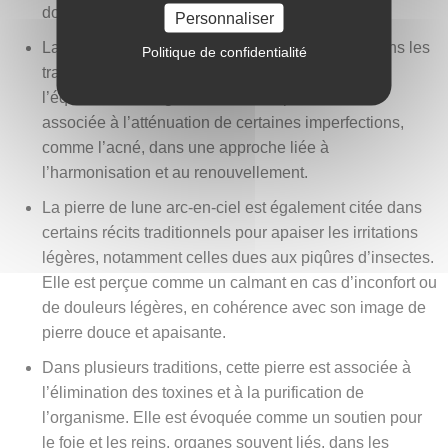
douceur durant cette période particulière.
Personnaliser
La labradorite blanche est parfois mentionnée dans les
Politique de confidentialité
traditions populaires pour son lien supposé avec
l’équilibre et la régénération de la peau. Elle est
associée à l’atténuation de certaines imperfections,
comme l’acné, dans une approche liée à
l’harmonisation et au renouvellement.
La pierre de lune arc-en-ciel est également citée dans
certains récits traditionnels pour apaiser les irritations
légères, notamment celles dues aux piqûres d’insectes.
Elle est perçue comme un calmant en cas d’inconfort ou
de douleurs légères, en cohérence avec son image de
pierre douce et apaisante.
Dans plusieurs traditions, cette pierre est associée à
l’élimination des toxines et à la purification de
l’organisme. Elle est évoquée comme un soutien pour
le foie et les reins, organes souvent liés, dans les