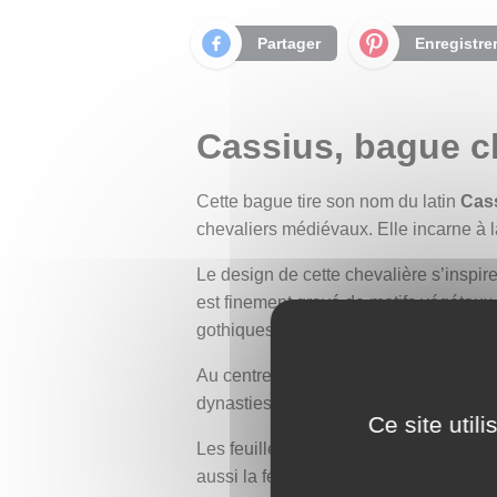
Partager
Enregistre
Cassius, bague ch
Cette bague tire son nom du latin
Cas
chevaliers médiévaux. Elle incarne à l
Le design de cette chevalière s’inspir
est finement gravé de motifs végétaux
gothiques et la luxuriance de la nature
Au centre, une croix ornée de fleurs 
dynasties. Ce symbole rappelle aussi l
Ce site util
Les feuilles d’acanthe qui encadrent le
aussi la féminité et la force intérieure.