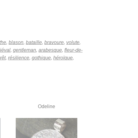
the
,
blason
,
bataille
,
bravoure
,
volute
,
iéval
,
gentleman
,
arabesque
,
fleur-de-
rêt
,
résilience
,
gothique
,
héroïque
,
Odeline