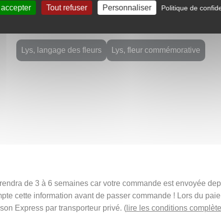
 accepter
Tout refuser
Personnaliser
Politique de confide
orti d’une légende. Il pourrait être porté avec fierté par un guerr
ntées, ou encore par un druide invoquant les forces de la natur
Lys, langage des fleurs
Lys, fleur commémorative
t prendra de 3 à 6 semaines car votre commande est envoyée de
mpte cette information avant de passer commande ! Lors du pai
ison Express par transporteur privé. (
lire les conditions complète