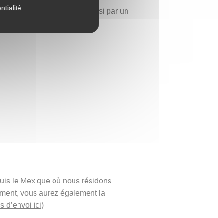
ntialité
ier ou une guerrière, mais aussi par un
e et des éléments.
puis le Mexique où nous résidons
ement, vous aurez également la
s d’envoi ici
)