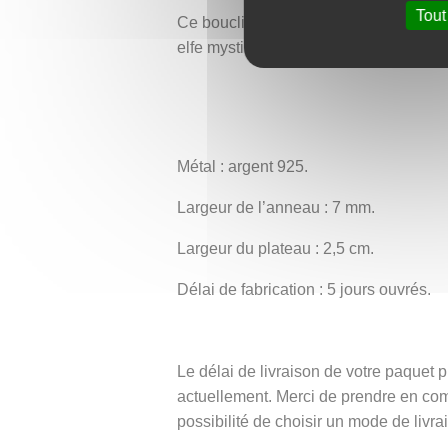
Tout
Ce bouclier végétal semble tout droit s
elfe mystique gardien des forêts encha
Métal : argent 925.
Largeur de l’anneau : 7 mm.
Largeur du plateau : 2,5 cm.
Délai de fabrication : 5 jours ouvrés.
Le délai de livraison de votre paque
actuellement. Merci de prendre en co
possibilité de choisir un mode de livra