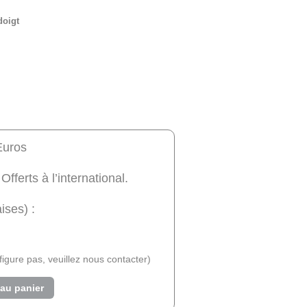
doigt
Euros
 Offerts à l’international.
ises) :
e figure pas, veuillez nous contacter)
 au panier