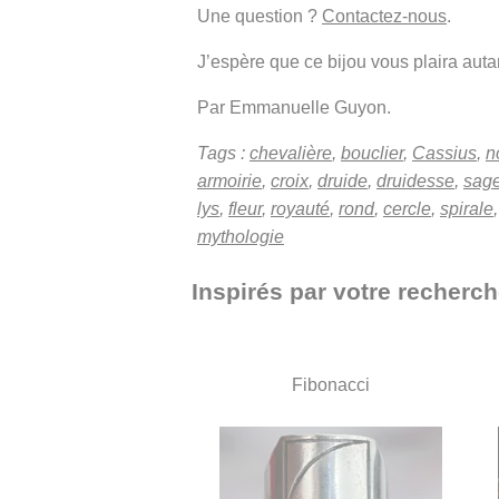
Une question ?
Contactez-nous
.
J’espère que ce bijou vous plaira autant
Par Emmanuelle Guyon.
Tags :
chevalière
,
bouclier
,
Cassius
,
n
armoirie
,
croix
,
druide
,
druidesse
,
sag
lys
,
fleur
,
royauté
,
rond
,
cercle
,
spirale
mythologie
Inspirés par votre recherch
Fibonacci