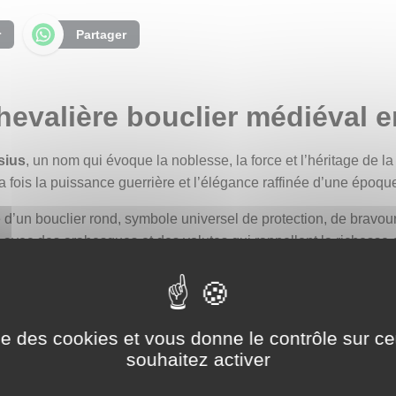
r
Partager
evalière bouclier médiéval e
sius
, un nom qui évoque la noblesse, la force et l’héritage de l
a fois la puissance guerrière et l’élégance raffinée d’une époqu
e d’un bouclier rond, symbole universel de protection, de bravour
, avec des arabesques et des volutes qui rappellent la richess
.
de lys s’impose comme un signe de royauté et de pouvoir, emblè
es croisades, la foi et l’esprit chevaleresque des ordres anciens
ise des cookies et vous donne le contrôle sur 
souhaitez activer
 plateau ajoutent une profondeur symbolique : elles représentent 