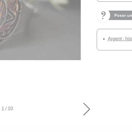
Poser un
Argent : his
1
/
10