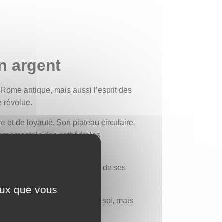
n argent
a Rome antique, mais aussi l’esprit des
e révolue.
e et de loyauté. Son plateau circulaire
e ornementale des cathédrales
me de la France médiévale et de ses
.
ceux que vous
la résilience, la maîtrise de soi, mais