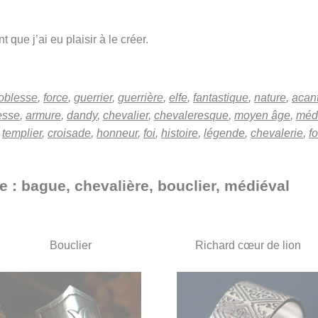
 que j’ai eu plaisir à le créer.
oblesse
,
force
,
guerrier
,
guerrière
,
elfe
,
fantastique
,
nature
,
acan
esse
,
armure
,
dandy
,
chevalier
,
chevaleresque
,
moyen âge
,
méd
,
templier
,
croisade
,
honneur
,
foi
,
histoire
,
légende
,
chevalerie
,
fo
e : bague, chevalière, bouclier, médiéval
Bouclier
Richard cœur de lion