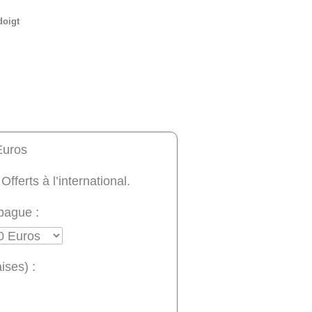
doigt
Euros
 Offerts à l’international.
bague :
ises) :