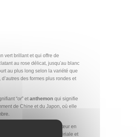
vert brillant et qui offre de
latant au rose délicat, jusqu'au blanc
urt au plus long selon la variété que
, d’autres des formes plus rondes et
nifiant “
or
” et
anthemon
qui signifie
tamment de Chine et du Japon, où elle
mbre.
ie, la joie et la noblesse de cœur en
hème est lié à la famille impériale et