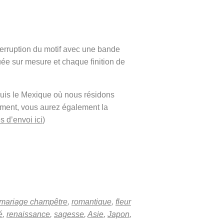
terruption du motif avec une bande
ée sur mesure et chaque finition de
puis le Mexique où nous résidons
ement, vous aurez également la
s d’envoi ici
)
mariage champêtre
,
romantique
,
fleur
é
,
renaissance
,
sagesse
,
Asie
,
Japon
,