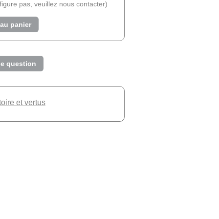
e figure pas, veuillez nous contacter)
 au panier
e question
toire et vertus