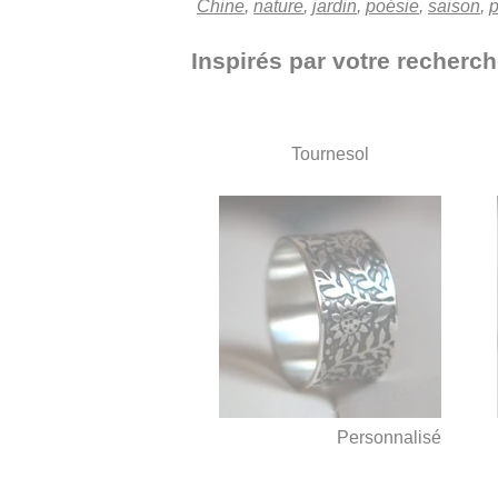
Chine
,
nature
,
jardin
,
poésie
,
saison
,
p
Inspirés par votre recherche
Tournesol
Personnalisé