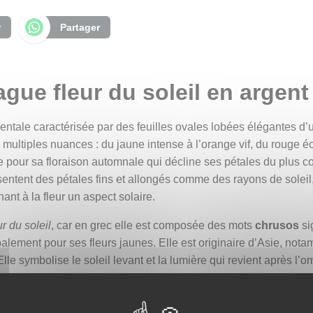
r
Partager
ue fleur du soleil en argent
ntale caractérisée par des feuilles ovales lobées élégantes d’un 
 multiples nuances : du jaune intense à l’orange vif, du rouge éc
ée pour sa floraison automnale qui décline ses pétales du plus co
sentent des pétales fins et allongés comme des rayons de soleil
nt à la fleur un aspect solaire.
ur du soleil
, car en grec elle est composée des mots
chrusos
sig
ipalement pour ses fleurs jaunes. Elle est originaire d’Asie, no
lle symbolise le soleil levant et la lumière qui revient après l’o
à la fois car elle est double : elle représente la longévité, la v
e deuil, l’hommage et le souvenir éternel. Au Japon, le chrysant