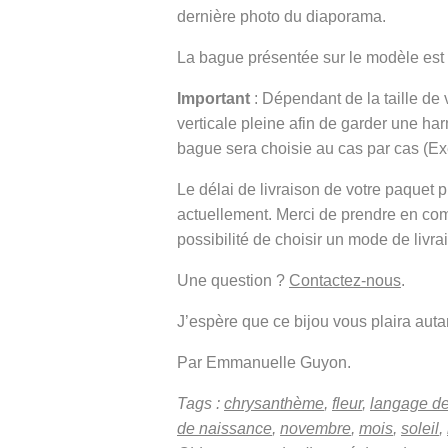
dernière photo du diaporama.
La bague présentée sur le modèle est
Important
: Dépendant de la taille de
verticale pleine afin de garder une h
bague sera choisie au cas par cas (E
Le délai de livraison de votre paque
actuellement. Merci de prendre en co
possibilité de choisir un mode de livra
Une question ?
Contactez-nous
.
J’espère que ce bijou vous plaira autant
Par Emmanuelle Guyon.
Tags :
chrysanthème
,
fleur
,
langage de
de naissance
,
novembre
,
mois
,
soleil
,