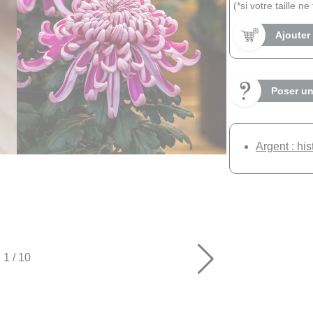
(*si votre taille n
Ajouter
Poser un
Argent : his
1
/
10