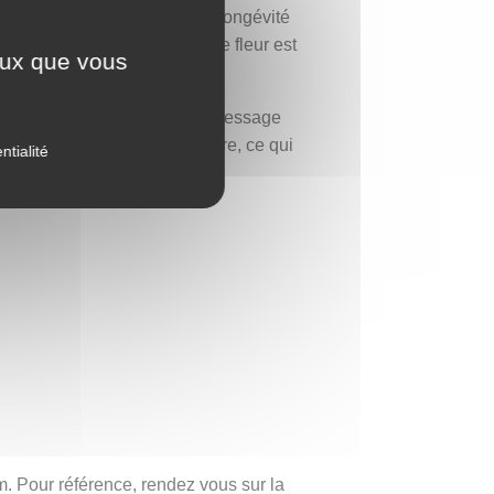
me (菊花, júhuā) est symbole de longévité
ues dans la tradition. Cette fleur est
ceux que vous
un chrysanthème peut être un message
 naissance du mois de novembre, ce qui
ntialité
. Pour référence, rendez vous sur la