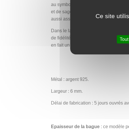
au symbole national ; il incarne la pur
et de sagesse. Il y est consommé en i
Ce site util
aussi associée à l’automne, à la maturit
Dans le langage des fleurs, le chrysa
de fidélité, de soutien et de lumière 
Tout
en fait un symbole personnel fort pou
Métal : argent 925.
Largeur : 6 mm.
Délai de fabrication : 5 jours ouvrés 
Epaisseur de la bague
: ce modèle pe