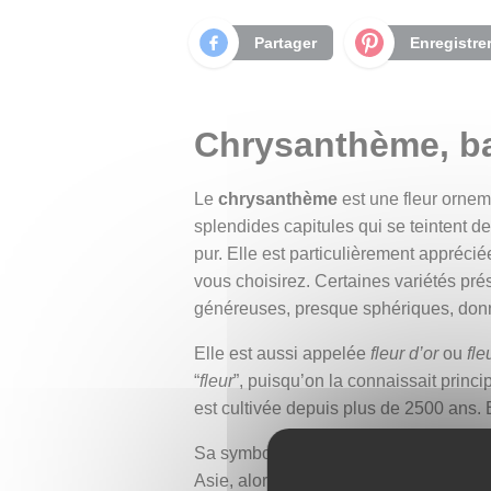
Partager
Enregistre
Chrysanthème, bag
Le
chrysanthème
est une fleur orneme
splendides capitules qui se teintent de
pur. Elle est particulièrement appréci
vous choisirez. Certaines variétés pré
généreuses, presque sphériques, donna
Elle est aussi appelée
fleur d’or
ou
fle
“
fleur
”, puisqu’on la connaissait princ
est cultivée depuis plus de 2500 ans. E
Sa symbolique est complexe et poétique 
Asie, alors qu’en Europe, elle évoque l