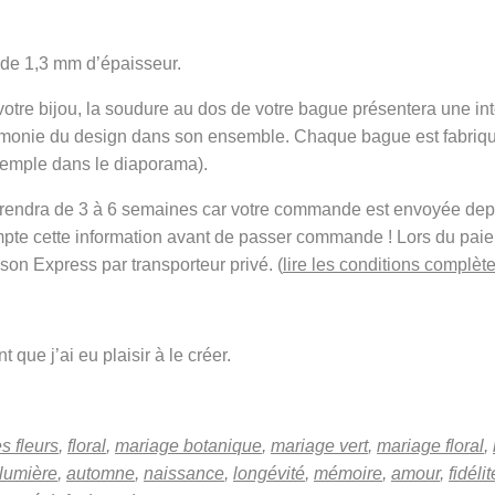
 de 1,3 mm d’épaisseur.
 votre bijou, la soudure au dos de votre bague présentera une in
armonie du design dans son ensemble. Chaque bague est fabriqu
xemple dans le diaporama).
t prendra de 3 à 6 semaines car votre commande est envoyée de
mpte cette information avant de passer commande ! Lors du pai
ison Express par transporteur privé. (
lire les conditions complète
 que j’ai eu plaisir à le créer.
s fleurs
,
floral
,
mariage botanique
,
mariage vert
,
mariage floral
,
lumière
,
automne
,
naissance
,
longévité
,
mémoire
,
amour
,
fidélit