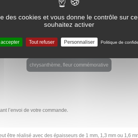
eté, la droiture et la force tranquille. En Chine, le chrysanthè
nfusion (菊花茶, júhuā chá) pour ses propriétés médicinales reconn
ise des cookies et vous donne le contrôle sur 
é, au cycle de la vie et à la beauté qui persiste malgré le froid.
souhaitez activer
nthème symbolise un amour positif, constant et sincère. Offrir 
dans les moments de transition. Le chrysanthème est la fleur de
 accepter
Tout refuser
Personnaliser
Politique de confide
r les personnes nées en automne.
chrysanthème, fleur commémorative
avant l’envoi de votre commande.
ut être réalisé avec des épaisseurs de 1 mm, 1,3 mm ou 1,6 mm