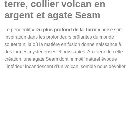
terre, collier volcan en
argent et agate Seam
Le pendentif
« Du plus profond de la Terre »
puise son
inspiration dans les profondeurs brûlantes du monde
souterrain, là où la matière en fusion donne naissance à
des formes mystérieuses et puissantes. Au cœur de cette
création, une agate Seam dont le motif naturel évoque
l’intérieur incandescent d’un volcan, semble nous dévoiler
un fragment d’un monde invisible aux yeux des hommes.
De forme ovale allongée, la pierre arbore une palette
fascinante de rouge feu, beige cendre, rose pâle, marron,
crème, blanc et zones translucides. Une veine centrale
éclatante traverse la pierre de haut en bas, comme une
fracture tellurique, une faille rougeoyante surgie du
manteau terrestre, évoquant les forces titanesques qui
sculptent notre planète.