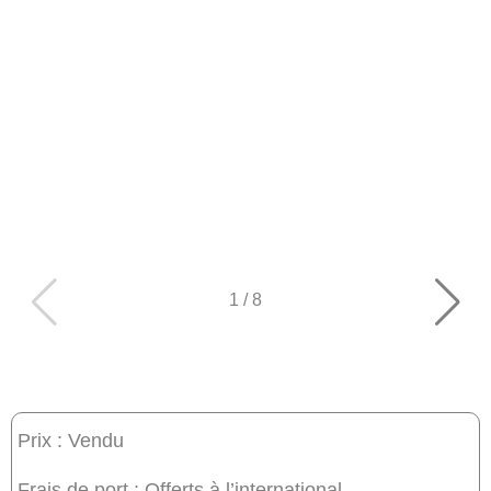
1
/
8
Prix : Vendu
Frais de port : Offerts à l’international.