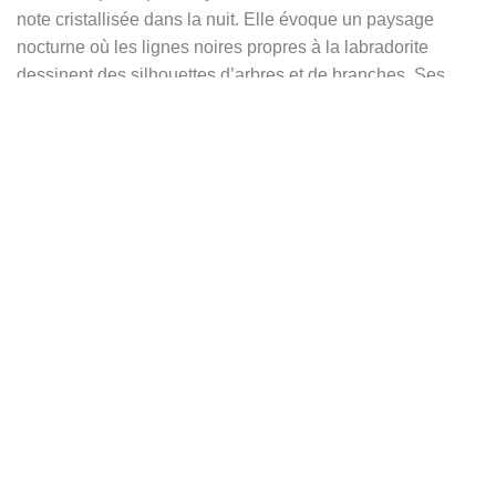
note cristallisée dans la nuit. Elle évoque un paysage
nocturne où les lignes noires propres à la labradorite
dessinent des silhouettes d’arbres et de branches. Ses
tons de bleus profonds révèlent l’éclairage d’une pleine
lune suspendue, qui maintient la forêt éveillée, vibrant de
chants et de murmures.
Elle repose sur un plateau un peu plus large que la pierre,
avec un rebord ondulé, comme si l’on avait arraché un
fragment de ce ciel étoilé, emprunté un instant à la nuit
pour en conserver la mémoire secrète. Sur un côté de la
pierre repose un disque d’argent, figure de la lune brillante,
accompagné de petites sphères qui rappellent les étoiles
dispersées dans le firmament. Trois délicates feuilles
complètent la scène, témoins discrets de la nature,
spectatrice de cette harmonie cosmique.
L’anneau qui soutient le plateau est poinçonné de petites