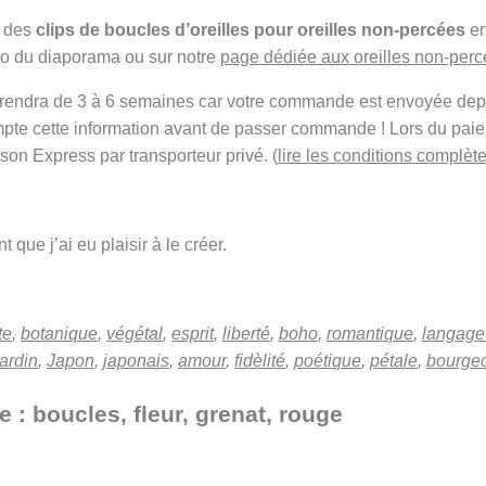
r des
clips de boucles d’oreilles pour oreilles non-percées
en
oto du diaporama ou sur notre
page dédiée aux oreilles non-per
t prendra de 3 à 6 semaines car votre commande est envoyée de
mpte cette information avant de passer commande ! Lors du pai
ison Express par transporteur privé. (
lire les conditions complète
 que j’ai eu plaisir à le créer.
te
,
botanique
,
végétal
,
esprit
,
liberté
,
boho
,
romantique
,
langage 
jardin
,
Japon
,
japonais
,
amour
,
fidèlité
,
poétique
,
pétale
,
bourge
e : boucles, fleur, grenat, rouge