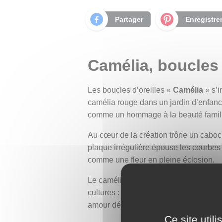
Partager
Enregistre
Camélia, boucles 
Les boucles d’oreilles «
Camélia
» s’i
camélia rouge dans un jardin d’enfanc
comme un hommage à la beauté familiè
Au cœur de la création trône un caboc
plaque irrégulière épouse les courbes d
comme une fleur en pleine éclosion.
Le camélia est un arbuste originaire d
cultures : en Occident, il évoque la gr
amour dévoué et une fidélité passionn
Ce site util