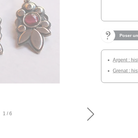
Poser un
Argent : his
Grenat : his
1
/
6