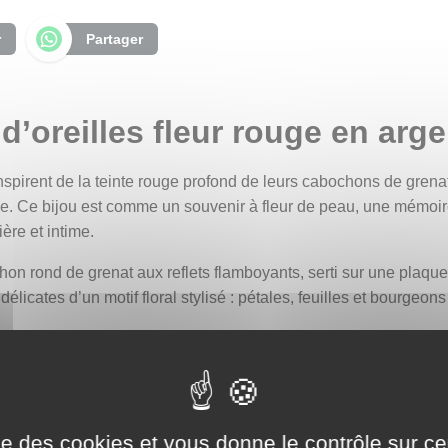
r
Partager
d’oreilles fleur rouge en arge
nspirent de la teinte rouge profond de leurs cabochons de grenat
e. Ce bijou est comme un souvenir à fleur de peau, une mémoire
re et intime.
hon rond de grenat aux reflets flamboyants, serti sur une plaqu
élicates d’un motif floral stylisé : pétales, feuilles et bourgeo
’Asie, admiré pour sa floraison hivernale et son feuillage persis
âce et l’admiration profonde. Le camélia rouge, en particulier, e
ée.
ise des cookies et vous donne le contrôle sur 