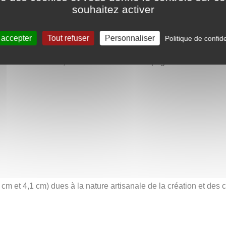
une forte valeur culturelle. Symbole impérial et sacré, il est au
souhaitez activer
 un reflet poignant de la fugacité de la vie. En Chine, le camell
la chance et l’harmonie conjugale.
 accepter
Tout refuser
Personnaliser
Politique de confide
un hommage discret à la beauté des souvenirs et à la force des 
es cultures lointaines, « Camélia » est un compagnon idéal : raffi
cm et 4,1 cm) dues à la nature artisanale de la création et des