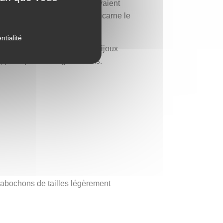
ssi lié aux samouraïs, qui voyaient
ia sinensis — arbre à thé — incarne le
ntialité
symboles. Si vous aimez les bijoux
né, poétique et chargé de sens.
 cabochons de tailles légèrement