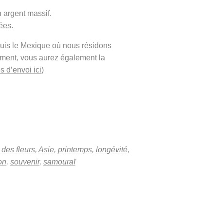
 argent massif.
cées
.
puis le Mexique où nous résidons
ement, vous aurez également la
s d’envoi ici
)
des fleurs
,
Asie
,
printemps
,
longévité
,
on
,
souvenir
,
samouraï