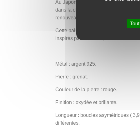
Au Japon, le camélia (tsubaki) possède 
dans la chute silencieuse de ses fleurs
renouveau du printemps, la longévité, 
Tout
Cette paire de boucles d’oreilles est 
inspirés par les fleurs, la nature et l
Métal : argent 925.
Pierre : grenat.
Couleur de la pierre : rouge.
Finition : oxydée et brillante.
Longueur : boucles asymétriques ( 3,9 
différentes.