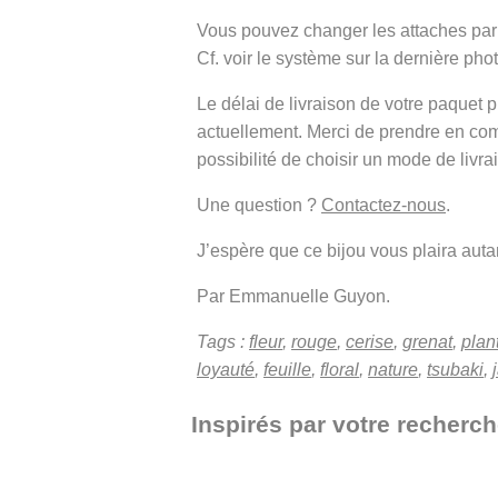
Vous pouvez changer les attaches pa
Cf. voir le système sur la dernière ph
Le délai de livraison de votre paque
actuellement. Merci de prendre en co
possibilité de choisir un mode de livra
Une question ?
Contactez-nous
.
J’espère que ce bijou vous plaira autant
Par Emmanuelle Guyon.
Tags :
fleur
,
rouge
,
cerise
,
grenat
,
plan
loyauté
,
feuille
,
floral
,
nature
,
tsubaki
,
Inspirés par votre recherch