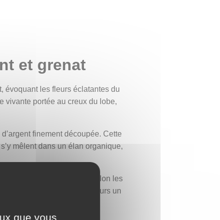
nt et grenat
, évoquant les fleurs éclatantes du
 vivante portée au creux du lobe,
e d’argent finement découpée. Cette
ns s’y mêlent dans un élan organique,
tant. Son symbolisme varie selon les
xprime dans le langage des fleurs un
ceux que vous