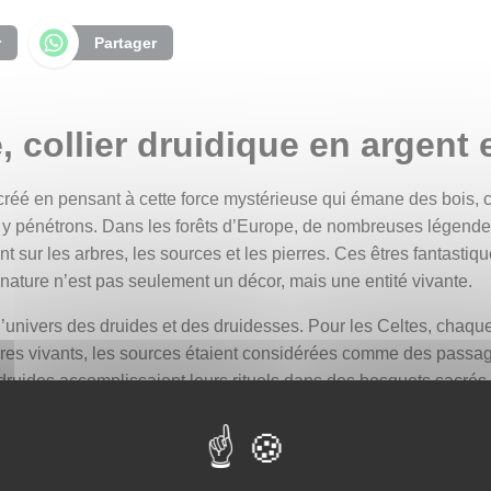
r
Partager
e, collier druidique en argent 
créé en pensant à cette force mystérieuse qui émane des bois, ce
y pénétrons. Dans les forêts d’Europe, de nombreuses légendes 
ent sur les arbres, les sources et les pierres. Ces êtres fantastiqu
 nature n’est pas seulement un décor, mais une entité vivante.
l’univers des druides et des druidesses. Pour les Celtes, chaque
ires vivants, les sources étaient considérées comme des passage
druides accomplissaient leurs rituels dans des bosquets sacré
 de sagesse, l’if, symbole d’éternité, et le gui, messager de la 
s magiques et protectrices.
 collier comme un bijou qui aurait pu être porté par un druide e