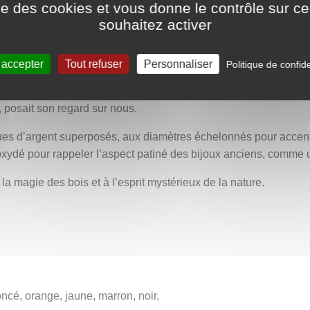
ise des cookies et vous donne le contrôle sur 
s des bois. En son centre repose un grand cabochon de labrado
souhaitez activer
ir, bleu profond, orange incandescent, jaune doré, brun boisé et 
ersée de raies lumineuses, tantôt des branchages se découpant 
hantée.
 accepter
Tout refuser
Personnaliser
Politique de confide
d à sentir l’appel d’un autre monde, comme si ce n’était pas no
f, posait son regard sur nous.
sques d’argent superposés, aux diamètres échelonnés pour accen
xydé pour rappeler l’aspect patiné des bijoux anciens, comme un
 la magie des bois et à l’esprit mystérieux de la nature.
foncé, orange, jaune, marron, noir.