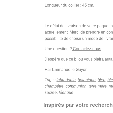
Longueur du collier : 45 cm.
Le délai de livraison de votre paque
actuellement. Merci de prendre en co
possibilité de choisir un mode de livra
Une question ?
Contactez-nous
.
J’espère que ce bijou vous plaira autant
Par Emmanuelle Guyon.
Tags :
labradorite
,
botanique
,
bleu
,
ble
champêtre
,
communion
,
terre mère
,
mè
sacrée
,
féerique
Inspirés par votre recherche 