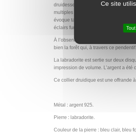
Ce site util
druidesse invoquant les forces cachée
multiples reflets changeants : bleu cla
évoque tantôt une brume épaisse trav
éclairs furtifs au cœur d’une forêt enc
Tout
À l’observer longuement, on se surpren
bien la forêt qui, à travers ce pendenti
La labradorite est sertie sur deux di
impression de volume. L’argent a été o
Ce collier druidique est une offrande à
Métal : argent 925.
Pierre : labradorite.
Couleur de la pierre : bleu clair, bleu 