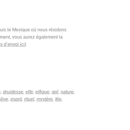
puis le Mexique où nous résidons
ement, vous aurez également la
s d’envoi ici
)
e
,
druidesse
,
elfe
,
elfique
,
œil
,
nature
,
hêne
,
esprit
,
rituel
,
mystère
,
fée
,