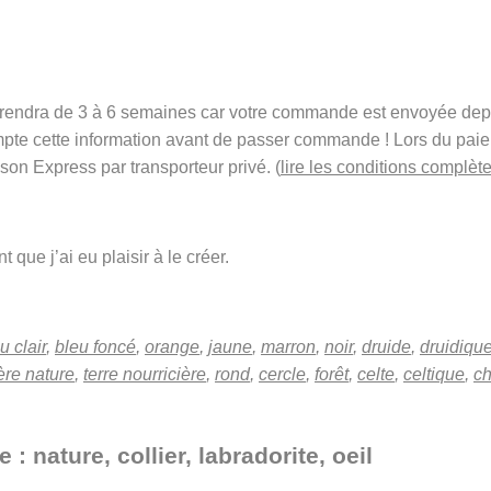
t prendra de 3 à 6 semaines car votre commande est envoyée de
mpte cette information avant de passer commande ! Lors du pai
ison Express par transporteur privé. (
lire les conditions complète
 que j’ai eu plaisir à le créer.
u clair
,
bleu foncé
,
orange
,
jaune
,
marron
,
noir
,
druide
,
druidiqu
re nature
,
terre nourricière
,
rond
,
cercle
,
forêt
,
celte
,
celtique
,
c
: nature, collier, labradorite, oeil