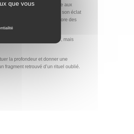
ceux que vous
rite ronde, pierre mystérieuse aux
noir obscur. Selon la lumière, son éclat
dans un ciel d’orage, ou encore des
ntialité
us qui contemplions la pierre, mais
tuer la profondeur et donner une
 fragment retrouvé d’un rituel oublié.