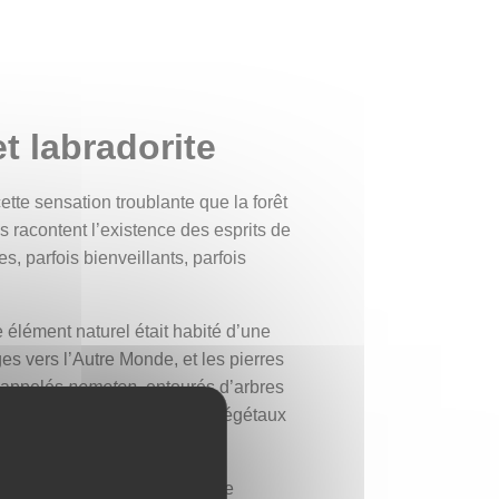
et labradorite
tte sensation troublante que la forêt
racontent l’existence des esprits de
es, parfois bienveillants, parfois
 élément naturel était habité d’une
s vers l’Autre Monde, et les pierres
s appelés
nemeton
, entourés d’arbres
lumière, faisaient partie des végétaux
n quête de visions, ou par une