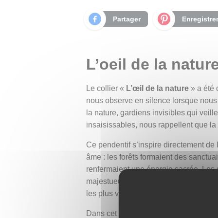
Partager
Enregistre
L’oeil de la natur
Le collier «
L’œil de la nature
» a été 
nous observe en silence lorsque nous 
la nature, gardiens invisibles qui veill
insaisissables, nous rappellent que la
Ce pendentif s’inspire directement de 
âme : les forêts formaient des sanctua
renfermaient une énergie sacrée. Les 
majestueux. Le chêne, arbre de force et
les plus vénérés pour leurs puissance
Dans cet esprit, nous avons façonné ce