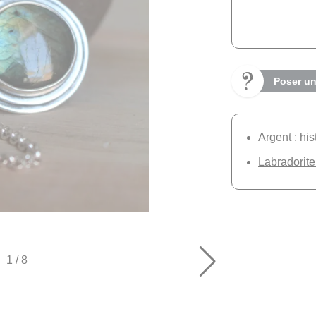
Poser un
Argent : his
Labradorite 
1
/
8