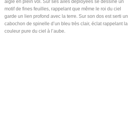
aigle en plein vol. Sur ses ailes déployées se dessine un
motif de fines feuilles, rappelant que même le roi du ciel
garde un lien profond avec la terre. Sur son dos est serti un
cabochon de spinelle d’un bleu très clair, éclat rappelant la
couleur pure du ciel à l’aube.
Dans les traditions chamaniques d’Amérique, l’aigle est
l’oiseau sacré du Soleil, messager du Grand Esprit. Ses
plumes sont utilisées dans certaines cérémonies de l’aube
pour porter les prières vers l’est, là où renaît chaque jour la
lumière. L’aigle devient ainsi le médiateur entre les
hommes et l’invisible, entre la terre et le monde spirituel.
Mais cette symbolique traverse les cultures : dans la
mythologie grecque, l’aigle était l’animal de Zeus, capable
de fixer le soleil levant sans ciller, incarnation de la force
divine et du renouveau. Chez les Aztèques, l’aigle
surgissait à l’orient, annonçant la victoire de la lumière sur
les ténèbres, gardien du cycle de la vie et du renouveau